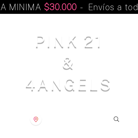
A MINIMA
$30.000
- Envíos a tod
PINK 21
&
4ANGELS
S T O R E