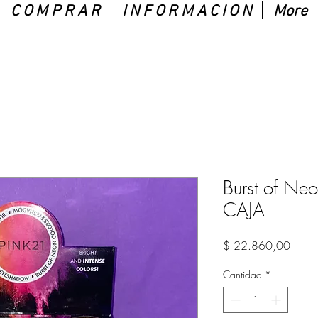
C O M P R A R
I N F O R M A C I O N
More
Burst of Ne
CAJA
Preci
$ 22.860,00
Cantidad
*