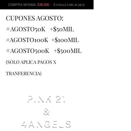
COMPRA MINIMA
$30.000
- Envíos a todo el país
:
CUPONES AGOSTO
#
AGOSTO
50K +$50MIL
#AGOSTO100K +$100MIL
#
AGOSTO500K +$500MIL
(SOLO APLICA PAGOS X
TRANFERENCIA)
PINK 21
&
4ANGELS