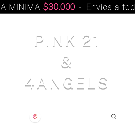
A MINIMA
$30.000
- Envíos a tod
PINK 21
&
4ANGELS
S T O R E