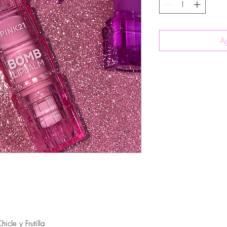
Ag
icle y Frutilla