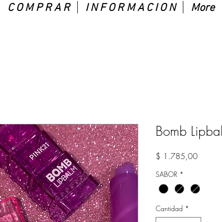
C O M P R A R
I N F O R M A C I O N
More
Bomb Lipba
Precio
$ 1.785,00
SABOR
*
Cantidad
*