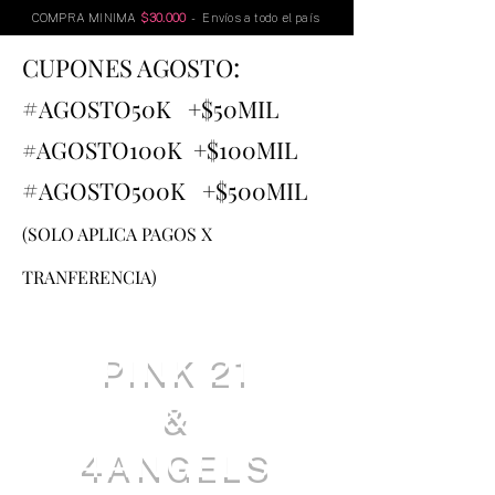
COMPRA MINIMA
$30.000
- Envíos a todo el país
:
CUPONES AGOSTO
#
AGOSTO
50K +$50MIL
#AGOSTO100K +$100MIL
#
AGOSTO500K +$500MIL
(SOLO APLICA PAGOS X
TRANFERENCIA)
PINK 21
&
4ANGELS