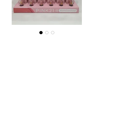
BLUSH CREAM
STICK X CAJA
Precio
$ 72.600,00
Agotado
RUBOR EN CREMA STICK.
TEXTURA CREMOSA.
24UNIDADES X CAJA.
6 TONOS.
INCLUYE TESTER.
CS5634