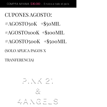
COMPRA MINIMA
$30.000
- Envíos a todo el país
:
CUPONES AGOSTO
#
AGOSTO
50K +$50MIL
#AGOSTO100K +$100MIL
#
AGOSTO500K +$500MIL
(SOLO APLICA PAGOS X
TRANFERENCIA)
PINK 21
&
4ANGELS