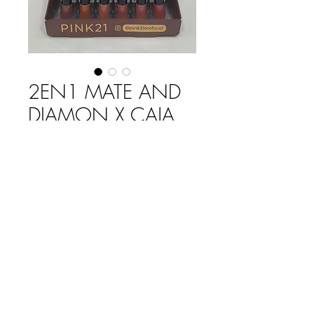
2EN1 MATE AND
DIAMON X CAJA
Precio
$ 41.850,00
Agotado
CARACTERISTICAS
Brillo labial 2 en 1
Lado Matte 24hs
Lado Diamond
Lip combo perfecto
6Tonos