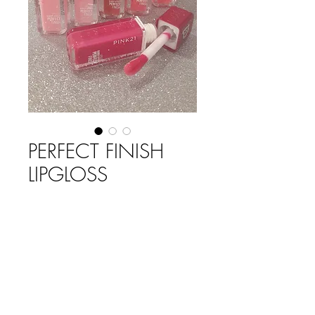
PERFECT FINISH
LIPGLOSS
Precio
$ 2.350,00
COLOR
*
Cantidad
*