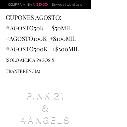
COMPRA MINIMA
$30.000
- Envíos a todo el país
:
CUPONES AGOSTO
#
AGOSTO
50K +$50MIL
#AGOSTO100K +$100MIL
#
AGOSTO500K +$500MIL
(SOLO APLICA PAGOS X
TRANFERENCIA)
PINK 21
&
4ANGELS