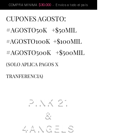
COMPRA MINIMA
$30.000
- Envíos a todo el país
:
CUPONES AGOSTO
#
AGOSTO
50K +$50MIL
#AGOSTO100K +$100MIL
#
AGOSTO500K +$500MIL
(SOLO APLICA PAGOS X
TRANFERENCIA)
PINK 21
&
4ANGELS