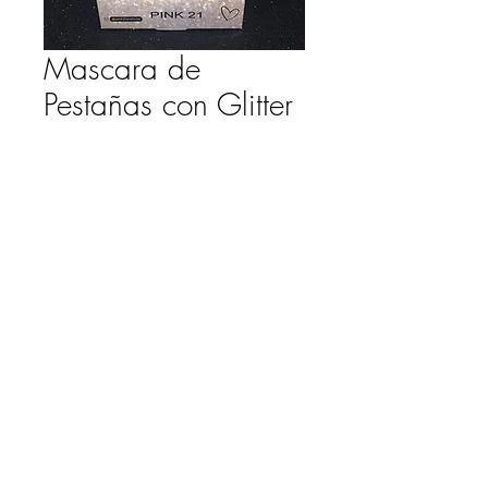
Mascara de
Pestañas con Glitter
Precio
$ 1.720,00
COLOR
*
Cantidad
*
Agregar al carrito
Mascara de Pestañas con Glitter
CS3501